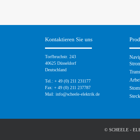
Kontaktieren Sie uns
Prod
Torfbruchstr. 243
Navig
40625 Düsseldorf
Strom
Deutschland
Tran
Arbei
Tel.: + 49 (0) 211 231177
Fax: + 49 (0) 211 237787
Stom
Mail:
info@scheele-elektrik.de
Stec
© SCHEELE - EL