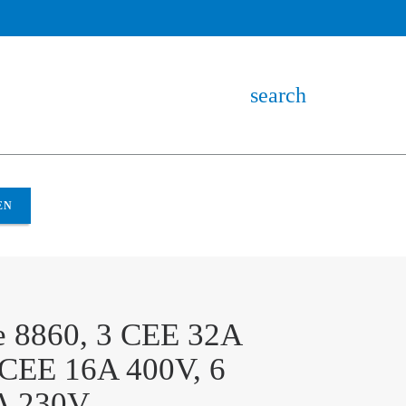
search
EN
e 8860, 3 CEE 32A
 CEE 16A 400V, 6
A 230V