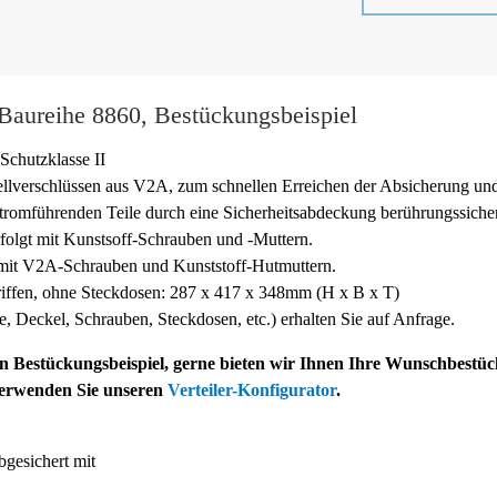
 Baureihe 8860, Bestückungsbeispiel
Schutzklasse II
ellverschlüssen aus V2A, zum schnellen Erreichen der Absicherung un
tromführenden Teile durch eine Sicherheitsabdeckung berührungssicher
folgt mit Kunstsoff-
Schrauben und -
Muttern.
 mit V2A-
Schrauben und Kunststoff-
Hutmuttern.
ffen, ohne Steckdosen: 287 x 417 x 348mm (H x B x T)
ffe, Deckel, Schrauben, Steckdosen, etc.) erhalten Sie auf Anfrage.
ein Bestückungsbeispiel, gerne bieten wir Ihnen Ihre Wunschbestü
verwenden Sie unseren
Verteiler-Konfigurator
.
gesichert mit