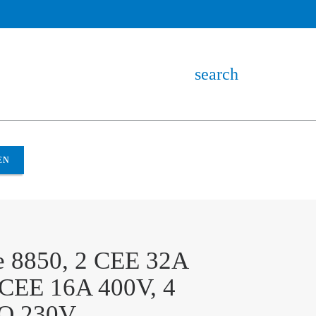
search
EN
e 8850, 2 CEE 32A
 CEE 16A 400V, 4
O 230V