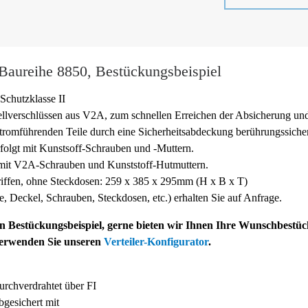
 Baureihe 8850, Bestückungsbeispiel
Schutzklasse II
ellverschlüssen aus V2A, zum schnellen Erreichen der Absicherung un
tromführenden Teile durch eine Sicherheitsabdeckung berührungssicher
folgt mit Kunstsoff-
Schrauben und -
Muttern.
 mit V2A-
Schrauben und Kunststoff-
Hutmuttern.
ffen, ohne Steckdosen: 259 x 385 x 295mm (H x B x T)
ffe, Deckel, Schrauben, Steckdosen, etc.) erhalten Sie auf Anfrage.
ein Bestückungsbeispiel, gerne bieten wir Ihnen Ihre Wunschbestü
verwenden Sie unseren
Verteiler-Konfigurator
.
rchverdrahtet über FI
gesichert mit