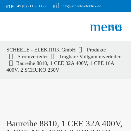
phone
email
+49 (0) 211 231177
info@scheele-elektrik.de
menu
sear
SCHEELE - ELEKTRIK GmbH
Produkte
Suchbegriffe
Stromverteiler
Tragbare Vollgummiverteiler
SUCHEN
Baureihe 8810, 1 CEE 32A 400V, 1 CEE 16A
400V, 2 SCHUKO 230V
Baureihe 8810, 1 CEE 32A 400V,