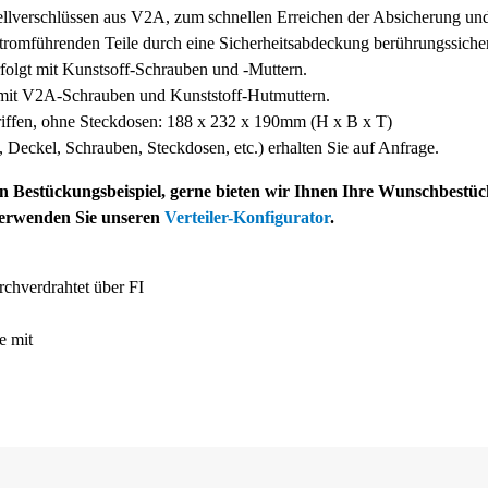
ellverschlüssen aus V2A, zum schnellen Erreichen der Absicherung un
tromführenden Teile durch eine Sicherheitsabdeckung berührungssicher
folgt mit Kunstsoff-
Schrauben und -
Muttern.
 mit V2A-
Schrauben und Kunststoff-
Hutmuttern.
ffen, ohne Steckdosen: 188 x 232 x 190mm (H x B x T)
ff, Deckel, Schrauben, Steckdosen, etc.) erhalten Sie auf Anfrage.
ein Bestückungsbeispiel, gerne bieten wir Ihnen Ihre Wunschbestü
verwenden Sie unseren
Verteiler-Konfigurator
.
chverdrahtet über FI
 mit