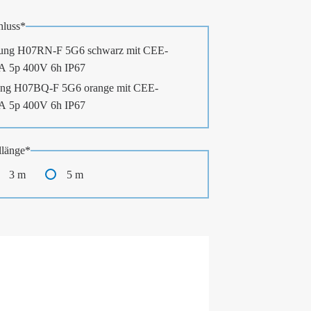
luss
*
ung H07RN-F 5G6 schwarz mit CEE-
3A 5p 400V 6h IP67
ng H07BQ-F 5G6 orange mit CEE-
3A 5p 400V 6h IP67
länge
*
3 m
5 m