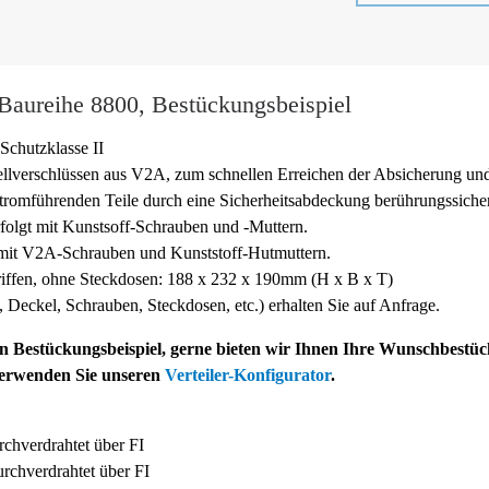
 Baureihe 8800, Bestückungsbeispiel
Schutzklasse II
ellverschlüssen aus V2A, zum schnellen Erreichen der Absicherung un
tromführenden Teile durch eine Sicherheitsabdeckung berührungssicher
folgt mit Kunstsoff-
Schrauben und -
Muttern.
 mit V2A-
Schrauben und Kunststoff-
Hutmuttern.
ffen, ohne Steckdosen: 188 x 232 x 190mm (H x B x T)
ff, Deckel, Schrauben, Steckdosen, etc.) erhalten Sie auf Anfrage.
ein Bestückungsbeispiel, gerne bieten wir Ihnen Ihre Wunschbestü
verwenden Sie unseren
Verteiler-Konfigurator
.
chverdrahtet über FI
chverdrahtet über FI