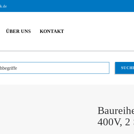
ik.de
ÜBER UNS
KONTAKT
dukte
Stromverteiler
Tragbare Vollgummiverteiler
 2 SCHUKO 230V
hbegriffe
SUCH
Baureih
400V, 