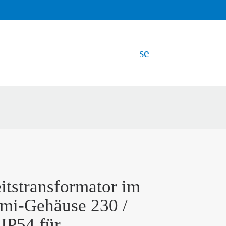
search
EN
itstransformator im
mi-Gehäuse 230 /
IP54 für