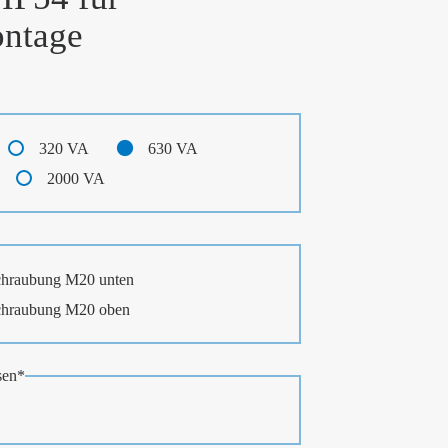
ntage
320 VA
630 VA
2000 VA
chraubung M20 unten
chraubung M20 oben
sen
*