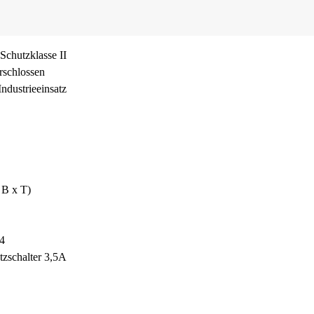
Schutzklasse II
rschlossen
ndustrieeinsatz
 B x T)
4
tzschalter 3,5A