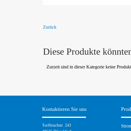
Zurück
Diese Produkte könnten
Zurzeit sind in dieser Kategorie keine Produk
Kontaktieren Sie uns
Prod
Navig
Torfbruchstr. 243
Strom
übers