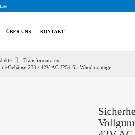
ik.de
ÜBER UNS
KONTAKT
dukte
Transformatoren
ummi-Gehäuse 230 / 42V AC IP54 für Wandmontage
hbegriffe
SUCH
Sicherhe
Vollgum
42V AC 