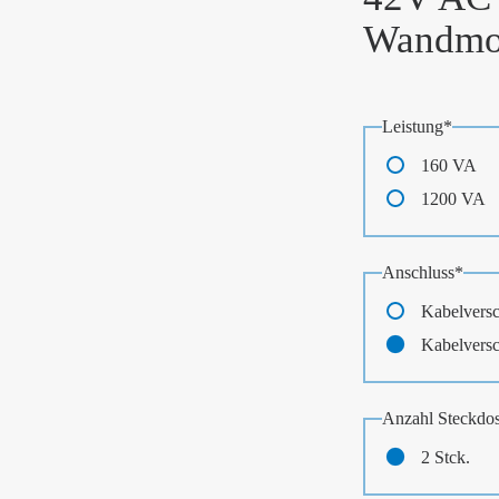
Wandmo
Pflichtfeld
Leistung
*
160 VA
1200 VA
Pflichtfeld
Anschluss
*
Kabelvers
Kabelvers
Pflichtfeld
Anzahl Steckdo
2 Stck.