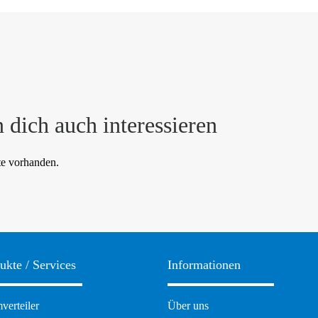
 dich auch interessieren
te vorhanden.
ukte / Services
Informationen
ation
Navigation
verteiler
Über uns
pringen
überspringen