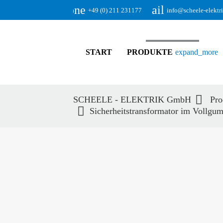
phone
email
+49 (0) 211 231177
info@scheele-elektr
START
PRODUKTE
expand_more
SCHEELE - ELEKTRIK GmbH
Pro
Sicherheitstransformator im Vollg
Suc