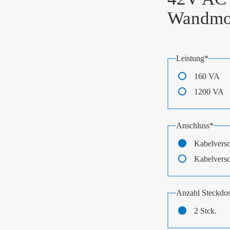
Wandmo
Pflichtfeld
Leistung
*
160 VA
1200 VA
Pflichtfeld
Anschluss
*
Kabelvers
Kabelvers
Pflichtfeld
Anzahl Steckdo
2 Stck.