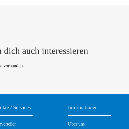
 dich auch interessieren
te vorhanden.
ukte / Services
Informationen
ation
Navigation
verteiler
Über uns
pringen
überspringen