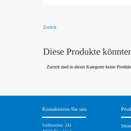
Zurück
Diese Produkte könnten
Zurzeit sind in dieser Kategorie keine Produk
Kontaktieren Sie uns
Prod
Navig
Torfbruchstr. 243
Strom
übers