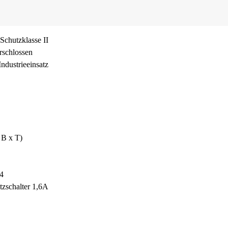
Schutzklasse II
rschlossen
ndustrieeinsatz
 B x T)
4
tzschalter 1,6A