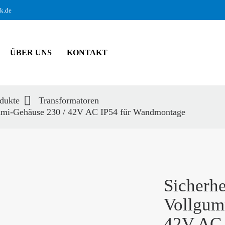
ik.de
ÜBER UNS
KONTAKT
dukte
Transformatoren
ummi-Gehäuse 230 / 42V AC IP54 für Wandmontage
hbegriffe
SUCH
Sicherhe
Vollgum
42V AC 