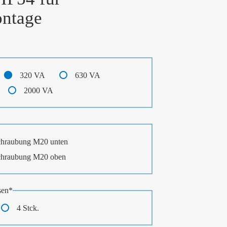
ntage
320 VA
630 VA
2000 VA
chraubung M20 unten
chraubung M20 oben
sen
*
4 Stck.