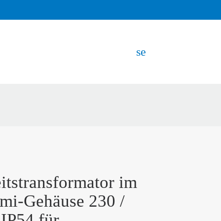
search
EN
itstransformator im
mi-Gehäuse 230 /
IP54 für