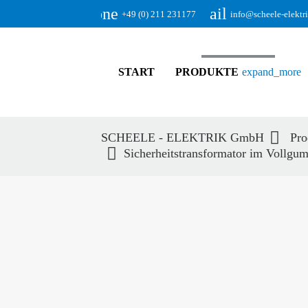
phone
email
+49 (0) 211 231177
info@scheele-elektr
START
PRODUKTE
expand_more
SCHEELE - ELEKTRIK GmbH
Pro
Sicherheitstransformator im Vollg
Suc