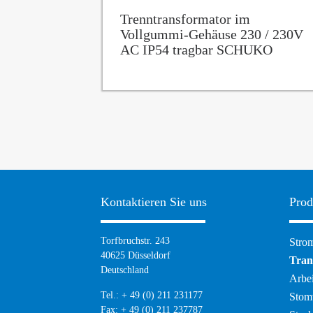
Trenntransformator im
Vollgummi-Gehäuse 230 / 230V
AC IP54 tragbar SCHUKO
Kontaktieren Sie uns
Prod
Navig
Torfbruchstr. 243
Strom
übers
40625 Düsseldorf
Tran
Deutschland
Arbei
Tel.: + 49 (0) 211 231177
Stom
Fax: + 49 (0) 211 237787