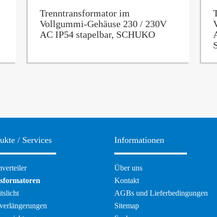
Trenntransformator im
Vollgummi-Gehäuse 230 / 230V
AC IP54 stapelbar, SCHUKO
ukte / Services
Informationen
ation
Navigation
verteiler
Über uns
pringen
überspringen
sformatoren
Kontakt
tslicht
AGBs und Lieferbedingungen
verlängerungen
Sitemap