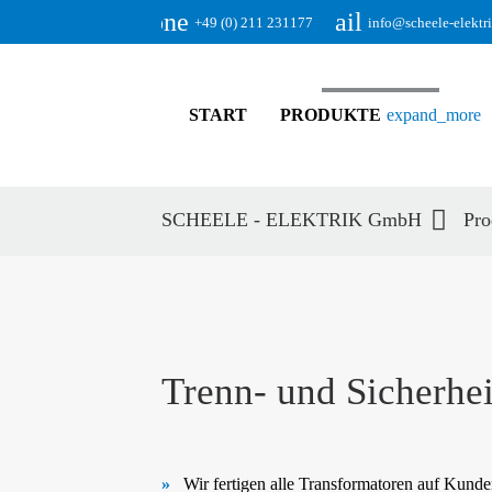
phone
email
+49 (0) 211 231177
info@scheele-elektr
START
PRODUKTE
expand_more
SCHEELE - ELEKTRIK GmbH
Pro
Suc
Trenn- und Sicherhei
Wir fertigen alle Transformatoren auf Kun