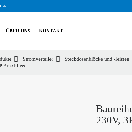
ik.de
ÜBER UNS
KONTAKT
dukte
Stromverteiler
Steckdosenblöcke und -leisten
P Anschluss
hbegriffe
SUCH
Baureih
230V, 3