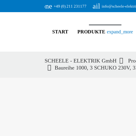
phone
email
+49 (0) 211 231177
info@scheele-elektr
START
PRODUKTE
expand_more
SCHEELE - ELEKTRIK GmbH
Pro
Baureihe 1000, 3 SCHUKO 230V, 3
Suc