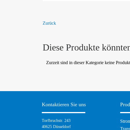
Zurück
Diese Produkte könnten
Zurzeit sind in dieser Kategorie keine Produk
Kontaktieren Sie uns
Prod
Navig
Torfbruchstr. 243
Strom
übers
40625 Düsseldorf
Tran