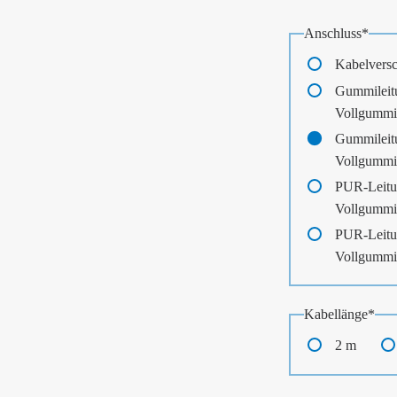
Pflichtfeld
Anschluss
*
Kabelvers
Gummileit
Vollgummi
Gummileit
Vollgummi
PUR-Leitu
Vollgummi
PUR-Leitu
Vollgummi
Pflichtfeld
Kabellänge
*
2 m