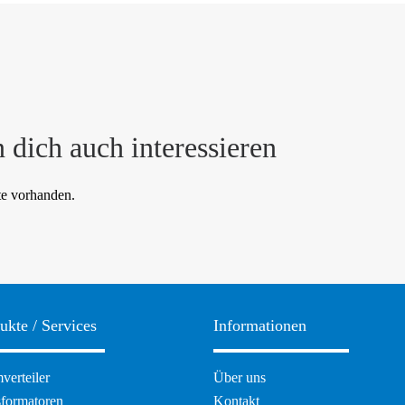
 dich auch interessieren
te vorhanden.
ukte / Services
Informationen
ation
Navigation
verteiler
Über uns
pringen
überspringen
sformatoren
Kontakt