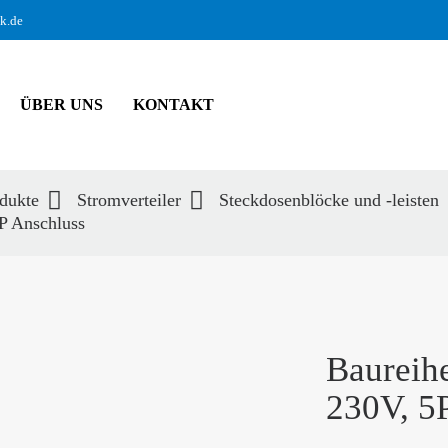
ik.de
ÜBER UNS
KONTAKT
dukte
Stromverteiler
Steckdosenblöcke und -leisten
P Anschluss
hbegriffe
SUCH
Baureih
230V, 5