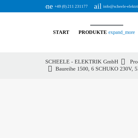
phone
email
+49 (0) 211 231177
info@scheele-elektr
START
PRODUKTE
expand_more
SCHEELE - ELEKTRIK GmbH
Pro
Baureihe 1500, 6 SCHUKO 230V, 5
Suc