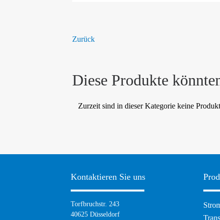
Zurück
Diese Produkte könnten
Zurzeit sind in dieser Kategorie keine Produk
Kontaktieren Sie uns
Prod
Navig
Torfbruchstr. 243
Strom
übers
40625 Düsseldorf
Tran