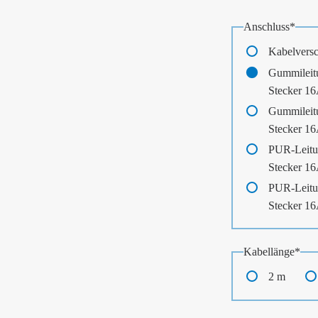
Pflichtfeld
Anschluss
*
Kabelvers
Gummileit
Stecker 1
Gummileit
Stecker 1
PUR-Leitu
Stecker 1
PUR-Leitu
Stecker 1
Pflichtfeld
Kabellänge
*
2 m