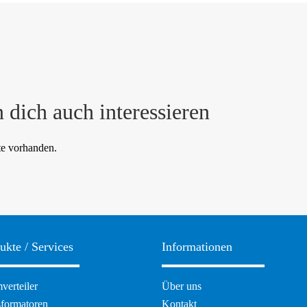
 dich auch interessieren
te vorhanden.
ukte / Services
Informationen
ation
Navigation
verteiler
Über uns
pringen
überspringen
sformatoren
Kontakt