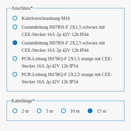
Pflichtfeld
Anschluss
*
Kabelverschraubung M16
Gummileitung H07RN-F 2X1,5 schwarz mit
CEE-Stecker 16A 2p 42V 12h IP44
Gummileitung H07RN-F 2X2,5 schwarz mit
CEE-Stecker 16A 2p 42V 12h IP44
PUR-Leitung H07BQ-F 2X1,5 orange mit CEE-
Stecker 16A 2p 42V 12h IP54
PUR-Leitung H07BQ-F 2X2,5 orange mit CEE-
Stecker 16A 2p 42V 12h IP54
Pflichtfeld
Kabellänge
*
2 m
5 m
10 m
15 m