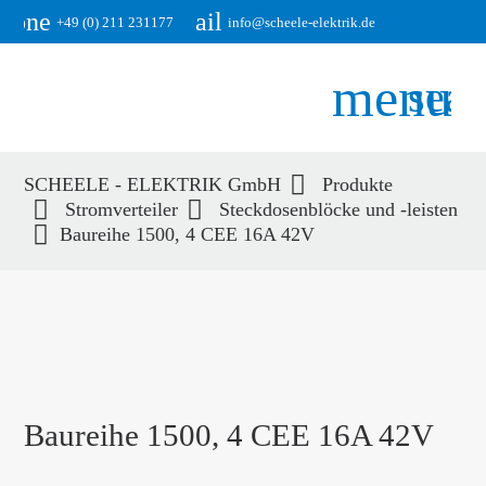
phone
email
+49 (0) 211 231177
info@scheele-elektrik.de
menu
sear
SCHEELE - ELEKTRIK GmbH
Produkte
Suchbegriffe
Stromverteiler
Steckdosenblöcke und -leisten
SUCHEN
Baureihe 1500, 4 CEE 16A 42V
Baureihe 1500, 4 CEE 16A 42V