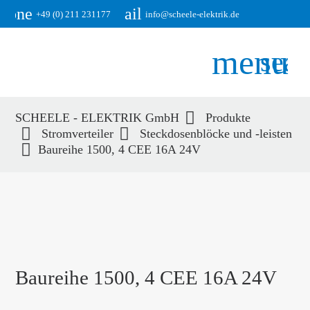
phone
email
+49 (0) 211 231177
info@scheele-elektrik.de
menu
sear
SCHEELE - ELEKTRIK GmbH
Produkte
Suchbegriffe
Stromverteiler
Steckdosenblöcke und -leisten
SUCHEN
Baureihe 1500, 4 CEE 16A 24V
Baureihe 1500, 4 CEE 16A 24V