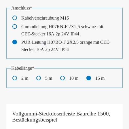
Pflichtfeld
Anschluss
*
Kabelverschraubung M16
Gummileitung H07RN-F 2X2,5 schwarz mit
CEE-Stecker 16A 2p 24V IP44
PUR-Leitung H07BQ-F 2X2,5 orange mit CEE-
Stecker 16A 2p 24V IP54
Pflichtfeld
Kabellänge
*
2 m
5 m
10 m
15 m
Vollgummi-Steckdosenleiste Baureihe 1500,
Bestückungsbeispiel