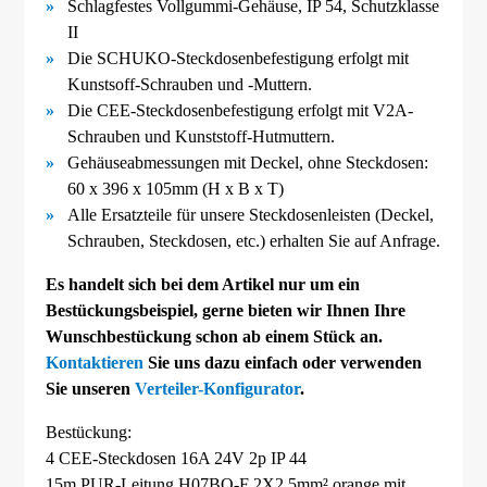
Schlagfestes Vollgummi-
Gehäuse, IP 54, Schutzklasse
II
Die SCHUKO-
Steckdosenbefestigung erfolgt mit
Kunstsoff-
Schrauben und -
Muttern.
Die CEE-
Steckdosenbefestigung erfolgt mit V2A-
Schrauben und Kunststoff-
Hutmuttern.
Gehäuseabmessungen mit Deckel, ohne Steckdosen:
60 x 396 x 105mm (H x B x T)
Alle Ersatzteile für unsere Steckdosenleisten (Deckel,
Schrauben, Steckdosen, etc.) erhalten Sie auf Anfrage.
Es handelt sich bei dem Artikel nur um ein
Bestückungsbeispiel, gerne bieten wir Ihnen Ihre
Wunschbestückung schon ab einem Stück an.
Kontaktieren
Sie uns dazu einfach oder verwenden
Sie unseren
Verteiler-Konfigurator
.
Bestückung:
4 CEE-Steckdosen 16A 24V 2p IP 44
15m PUR-Leitung H07BQ-F 2X2,5mm² orange mit