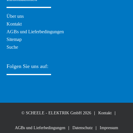
Navigation
Über uns
überspringen
Kontakt
AGBs und Lieferbedingungen
Sitemap
Suche
Folgen Sie uns auf:
© SCHEELE - ELEKTRIK GmbH 2026
Kontakt
AGBs und Lieferbedingungen
Datenschutz
Impressum