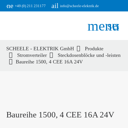
phone
email
+49 (0) 211 231177
info@scheele-elektrik.de
menu
sear
SCHEELE - ELEKTRIK GmbH
Produkte
Suchbegriffe
Stromverteiler
Steckdosenblöcke und -leisten
SUCHEN
Baureihe 1500, 4 CEE 16A 24V
Baureihe 1500, 4 CEE 16A 24V