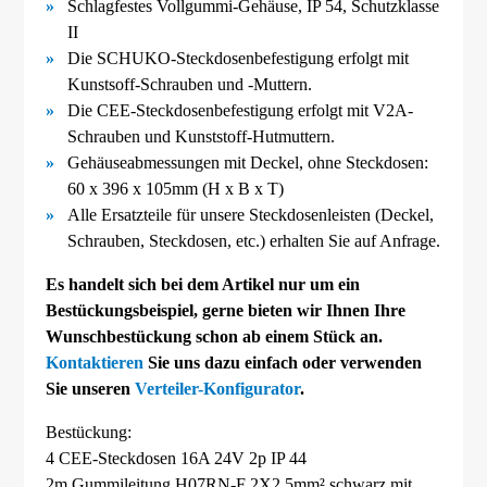
Schlagfestes Vollgummi-
Gehäuse, IP 54, Schutzklasse
II
Die SCHUKO-
Steckdosenbefestigung erfolgt mit
Kunstsoff-
Schrauben und -
Muttern.
Die CEE-
Steckdosenbefestigung erfolgt mit V2A-
Schrauben und Kunststoff-
Hutmuttern.
Gehäuseabmessungen mit Deckel, ohne Steckdosen:
60 x 396 x 105mm (H x B x T)
Alle Ersatzteile für unsere Steckdosenleisten (Deckel,
Schrauben, Steckdosen, etc.) erhalten Sie auf Anfrage.
Es handelt sich bei dem Artikel nur um ein
Bestückungsbeispiel, gerne bieten wir Ihnen Ihre
Wunschbestückung schon ab einem Stück an.
Kontaktieren
Sie uns dazu einfach oder verwenden
Sie unseren
Verteiler-Konfigurator
.
Bestückung:
4 CEE-Steckdosen 16A 24V 2p IP 44
2m Gummileitung H07RN-F 2X2,5mm² schwarz mit