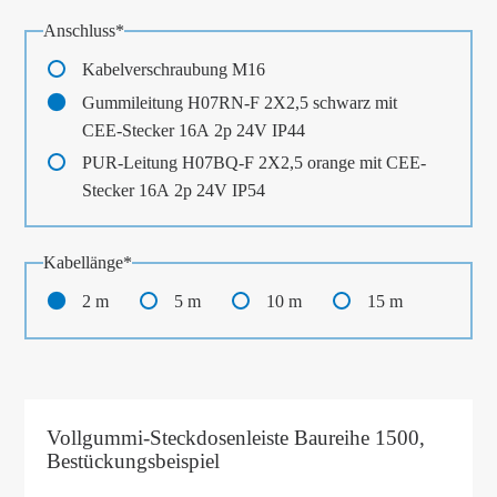
Pflichtfeld
Anschluss
*
Kabelverschraubung M16
Gummileitung H07RN-F 2X2,5 schwarz mit
CEE-Stecker 16A 2p 24V IP44
PUR-Leitung H07BQ-F 2X2,5 orange mit CEE-
Stecker 16A 2p 24V IP54
Pflichtfeld
Kabellänge
*
2 m
5 m
10 m
15 m
Vollgummi-Steckdosenleiste Baureihe 1500,
Bestückungsbeispiel