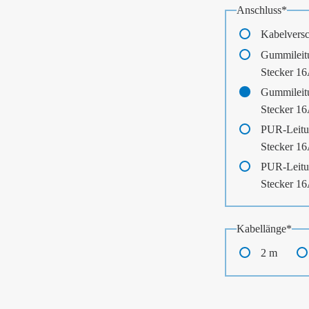
Pflichtfeld
Anschluss
*
Kabelvers
Gummileit
Stecker 1
Gummileit
Stecker 1
PUR-Leitu
Stecker 1
PUR-Leitu
Stecker 1
Pflichtfeld
Kabellänge
*
2 m