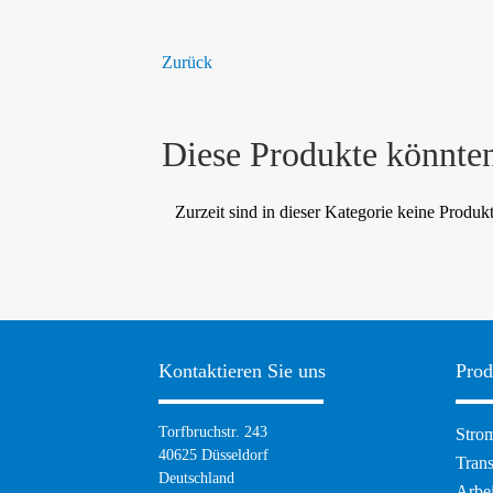
Zurück
Diese Produkte könnten
Zurzeit sind in dieser Kategorie keine Produk
Kontaktieren Sie uns
Prod
Navig
Torfbruchstr. 243
Strom
übers
40625 Düsseldorf
Tran
Deutschland
Arbei