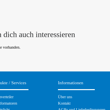
 dich auch interessieren
te vorhanden.
ukte / Services
Informationen
ation
Navigation
verteiler
Über uns
pringen
überspringen
sformatoren
Kontakt
tslicht
AGBs und Lieferbedingungen