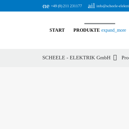
phone
email
+49 (0) 211 231177
info@scheele-elektr
START
PRODUKTE
expand_more
SCHEELE - ELEKTRIK GmbH
Pro
Suc