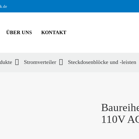
ik.de
ÜBER UNS
KONTAKT
dukte
Stromverteiler
Steckdosenblöcke und -leisten
hbegriffe
SUCH
Baureih
110V A