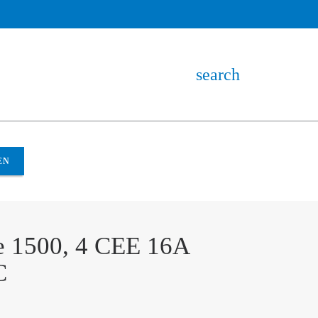
search
Baureihe 1500, 4 CEE 16A 110V AC
EN
e 1500, 4 CEE 16A
C