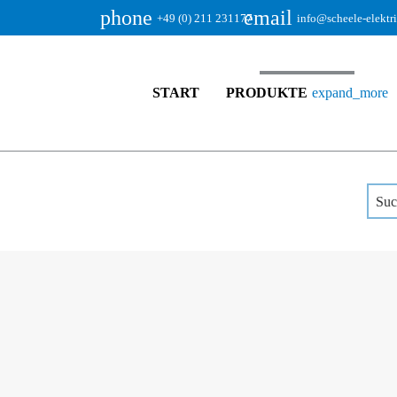
phone
email
+49 (0) 211 231177
info@scheele-elektr
START
PRODUKTE
expand_more
SCHEELE - ELEKTRIK GmbH
Pro
Suc