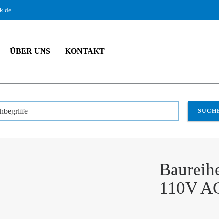
ik.de
ÜBER UNS
KONTAKT
dukte
Stromverteiler
Steckdosenblöcke und -leisten
hbegriffe
SUCH
Baureih
110V A