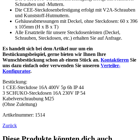
Schrauben und -
Muttern.
Die CEE-
Steckdosenbefestigung erfolgt mit V2A-
Schrauben
und Kunststoff-
Hutmuttern.
Gehäuseabmessungen mit Deckel, ohne Steckdosen: 60 x 396
x 105mm (H x B x T)
Alle Ersatzteile für unsere Steckdosenleisten (Deckel,
Schrauben, Steckdosen, etc.) erhalten Sie auf Anfrage.
Es handelt sich bei dem Artikel nur um ein
Bestückungsbeispiel, gerne bieten wir Ihnen Ihre
Wunschbestückung schon ab einem Stück an.
Kontaktieren
Sie
uns dazu einfach oder verwenden Sie unseren
Verteiler-
Konfigurator
.
Bestückung:
1 CEE-Steckdose 16A 400V 5p 6h IP 44
3 SCHUKO-Steckdosen 16A 230V IP 54
Kabelverschraubung M25
(Ohne Zuleitung)
Artikelnummer: 1514
Zurück
Diese Produkte könnten dich auch