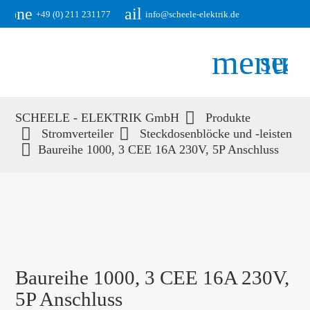
phone
email
+49 (0) 211 231177
info@scheele-elektrik.de
menu
sear
SCHEELE - ELEKTRIK GmbH
Produkte
Suchbegriffe
Stromverteiler
Steckdosenblöcke und -leisten
SUCHEN
Baureihe 1000, 3 CEE 16A 230V, 5P Anschluss
Baureihe 1000, 3 CEE 16A 230V,
5P Anschluss