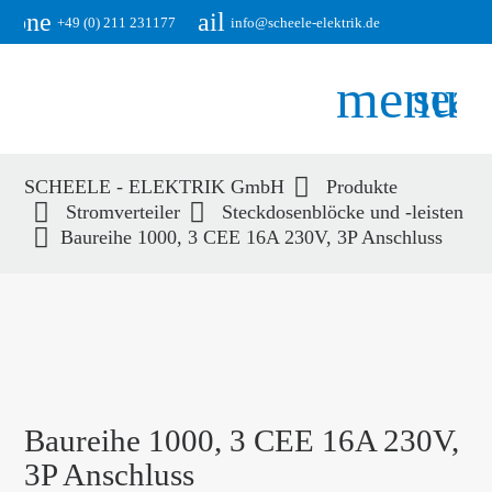
phone
email
+49 (0) 211 231177
info@scheele-elektrik.de
menu
sear
SCHEELE - ELEKTRIK GmbH
Produkte
Suchbegriffe
Stromverteiler
Steckdosenblöcke und -leisten
SUCHEN
Baureihe 1000, 3 CEE 16A 230V, 3P Anschluss
Baureihe 1000, 3 CEE 16A 230V,
3P Anschluss