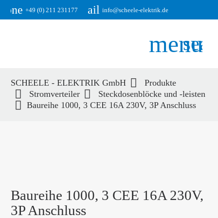
phone
email
+49 (0) 211 231177
info@scheele-elektrik.de
menu
sear
SCHEELE - ELEKTRIK GmbH
Produkte
Suchbegriffe
Stromverteiler
Steckdosenblöcke und -leisten
SUCHEN
Baureihe 1000, 3 CEE 16A 230V, 3P Anschluss
Baureihe 1000, 3 CEE 16A 230V,
3P Anschluss