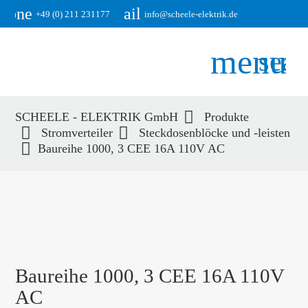
phone
email
+49 (0) 211 231177
info@scheele-elektrik.de
menu
sear
SCHEELE - ELEKTRIK GmbH
Produkte
Suchbegriffe
Stromverteiler
Steckdosenblöcke und -leisten
SUCHEN
Baureihe 1000, 3 CEE 16A 110V AC
Baureihe 1000, 3 CEE 16A 110V
AC