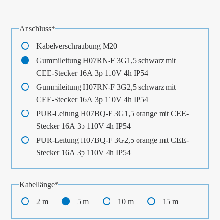
Pflichtfeld
Anschluss
*
Kabelverschraubung M20
Gummileitung H07RN-F 3G1,5 schwarz mit
CEE-Stecker 16A 3p 110V 4h IP54
Gummileitung H07RN-F 3G2,5 schwarz mit
CEE-Stecker 16A 3p 110V 4h IP54
PUR-Leitung H07BQ-F 3G1,5 orange mit CEE-
Stecker 16A 3p 110V 4h IP54
PUR-Leitung H07BQ-F 3G2,5 orange mit CEE-
Stecker 16A 3p 110V 4h IP54
Pflichtfeld
Kabellänge
*
2 m
5 m
10 m
15 m