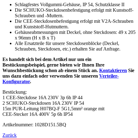
Schlagfestes Vollgummi-
Gehäuse, IP 54, Schutzklasse II
Die SCHUKO-
Steckdosenbefestigung erfolgt mit Kunstsoff-
Schrauben und -
Muttern.
Die CEE-
Steckdosenbefestigung erfolgt mit V2A-
Schrauben
und Kunststoff-
Hutmuttern.
Gehäuseabmessungen mit Deckel, ohne Steckdosen: 49 x 205
x 96mm (H x B x T)
Alle Ersatzteile für unsere Steckdosenblöcke (Deckel,
Schrauben, Steckdosen, etc.) erhalten Sie auf Anfrage.
Es handelt sich bei dem Artikel nur um ein
Bestückungsbeispiel, gerne bieten wir Ihnen Ihre
Wunschbestückung schon ab einem Stück an.
Kontaktieren
Sie
uns dazu einfach oder verwenden Sie unseren
Verteiler-
Konfigurator
.
Bestückung:
1 CEE-Steckdose 16A 230V 3p 6h IP 44
2 SCHUKO-Steckdosen 16A 230V IP 54
15m PUR-Leitung H07BQ-F 5G1,5mm² orange mit
CEE-Stecker 16A 400V 5p 6h IP54
Artikelnummer: 1028D151.5BQ
Zurück