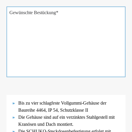
Pflichtfeld
Gewünschte Bestückung
*
Bis zu vier schlagfeste Vollgummi-
Gehäuse der
Baureihe 4464, IP 54,
Schutzklasse II
Die Gehäuse sind auf ein
verzinktes Stahlgestell mit
Kranösen und Dach montiert.
Die SCHUKO-
Steckdosenbefestigung erfolgt mit