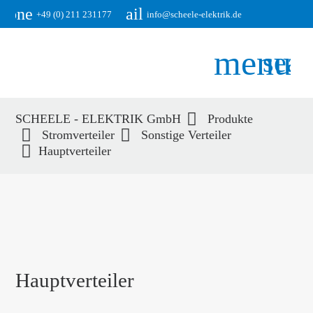
phone
email
+49 (0) 211 231177
info@scheele-elektrik.de
menu
sear
SCHEELE - ELEKTRIK GmbH
Produkte
Suchbegriffe
Stromverteiler
Sonstige Verteiler
SUCHEN
Hauptverteiler
Hauptverteiler