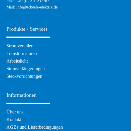
Fax: + 49 (0) 211 237787
Mail:
info@scheele-elektrik.de
Produkte / Services
Navigation
Stromverteiler
überspringen
Transformatoren
Arbeitslicht
Stomverlängerungen
Steckvorrichtungen
Informationen
Navigation
Über uns
überspringen
Kontakt
AGBs und Lieferbedingungen