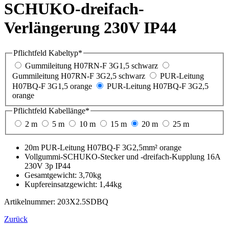
SCHUKO-dreifach-
Verlängerung 230V IP44
Pflichtfeld
Kabeltyp
*
Gummileitung H07RN-F 3G1,5 schwarz
Gummileitung H07RN-F 3G2,5 schwarz
PUR-Leitung
H07BQ-F 3G1,5 orange
PUR-Leitung H07BQ-F 3G2,5
orange
Pflichtfeld
Kabellänge
*
2 m
5 m
10 m
15 m
20 m
25 m
20m PUR-Leitung H07BQ-F 3G2,5mm² orange
Vollgummi-SCHUKO-Stecker und -dreifach-Kupplung 16A
230V 3p IP44
Gesamtgewicht: 3,70kg
Kupfereinsatzgewicht: 1,44kg
Artikelnummer: 203X2.5SDBQ
Zurück