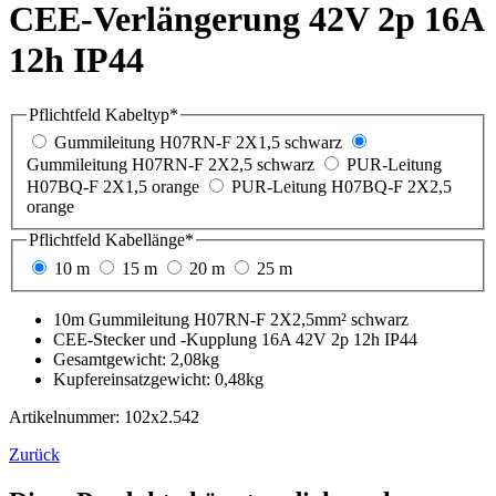
CEE-Verlängerung 42V 2p 16A
12h IP44
Pflichtfeld
Kabeltyp
*
Gummileitung H07RN-F 2X1,5 schwarz
Gummileitung H07RN-F 2X2,5 schwarz
PUR-Leitung
H07BQ-F 2X1,5 orange
PUR-Leitung H07BQ-F 2X2,5
orange
Pflichtfeld
Kabellänge
*
10 m
15 m
20 m
25 m
10m Gummileitung H07RN-F 2X2,5mm² schwarz
CEE-Stecker und -Kupplung 16A 42V 2p 12h IP44
Gesamtgewicht: 2,08kg
Kupfereinsatzgewicht: 0,48kg
Artikelnummer: 102x2.542
Zurück