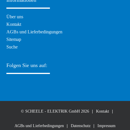
Navigation
Über uns
überspringen
Kontakt
AGBs und Lieferbedingungen
Sitemap
Suche
Folgen Sie uns auf:
© SCHEELE - ELEKTRIK GmbH 2026
Kontakt
AGBs und Lieferbedingungen
Datenschutz
Impressum