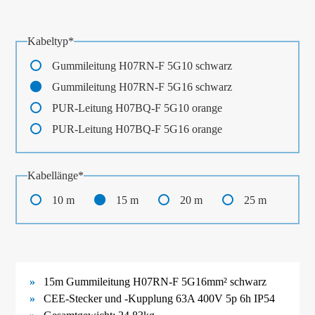
Pflichtfeld
Kabeltyp
*
Gummileitung H07RN-F 5G10 schwarz
Gummileitung H07RN-F 5G16 schwarz
PUR-Leitung H07BQ-F 5G10 orange
PUR-Leitung H07BQ-F 5G16 orange
Pflichtfeld
Kabellänge
*
10 m
15 m
20 m
25 m
15m Gummileitung H07RN-F 5G16mm² schwarz
CEE-Stecker und -Kupplung 63A 400V 5p 6h IP54