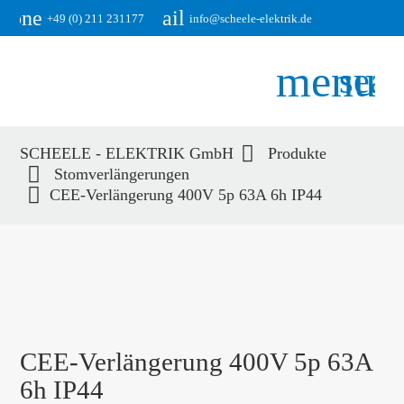
phone
email
+49 (0) 211 231177
info@scheele-elektrik.de
menu
sear
SCHEELE - ELEKTRIK GmbH
Produkte
Suchbegriffe
Stomverlängerungen
SUCHEN
CEE-Verlängerung 400V 5p 63A 6h IP44
CEE-Verlängerung 400V 5p 63A
6h IP44