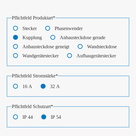
Pflichtfeld
Produktart
*
Stecker
Phasenwender
Kupplung
Anbausteckdose gerade
Anbausteckdose geneigt
Wandsteckdose
Wandgerätestecker
Aufbaugerätestecker
Pflichtfeld
Stromstärke
*
16 A
32 A
Pflichtfeld
Schutzart
*
IP 44
IP 54