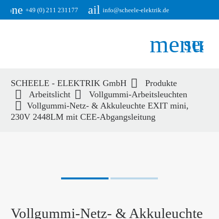
phone
email
+49 (0) 211 231177
info@scheele-elektrik.de
menu
sear
SCHEELE - ELEKTRIK GmbH
Produkte
Suchbegriffe
Arbeitslicht
Vollgummi-Arbeitsleuchten
SUCHEN
Vollgummi-Netz- & Akkuleuchte EXIT mini,
230V 2448LM mit CEE-Abgangsleitung
Vollgummi-Netz- & Akkuleuchte