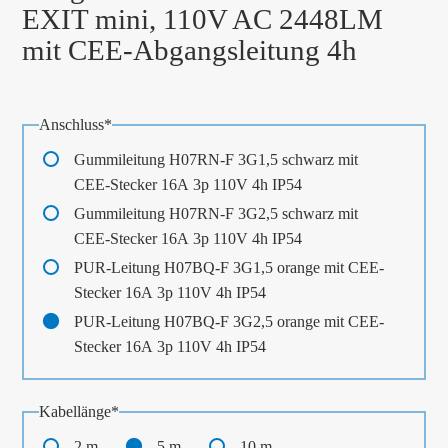
EXIT mini, 110V AC 2448LM
mit CEE-Abgangsleitung 4h
Pflichtfeld
Anschluss
*
Gummileitung H07RN-F 3G1,5 schwarz mit
CEE-Stecker 16A 3p 110V 4h IP54
Gummileitung H07RN-F 3G2,5 schwarz mit
CEE-Stecker 16A 3p 110V 4h IP54
PUR-Leitung H07BQ-F 3G1,5 orange mit CEE-
Stecker 16A 3p 110V 4h IP54
PUR-Leitung H07BQ-F 3G2,5 orange mit CEE-
Stecker 16A 3p 110V 4h IP54
Pflichtfeld
Kabellänge
*
2 m
5 m
10 m