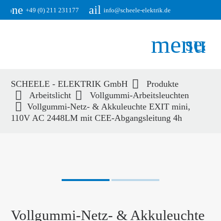
phone
email
+49 (0) 211 231177
info@scheele-elektrik.de
menu
sear
SCHEELE - ELEKTRIK GmbH
Produkte
Suchbegriffe
Arbeitslicht
Vollgummi-Arbeitsleuchten
SUCHEN
Vollgummi-Netz- & Akkuleuchte EXIT mini,
110V AC 2448LM mit CEE-Abgangsleitung 4h
Vollgummi-Netz- & Akkuleuchte