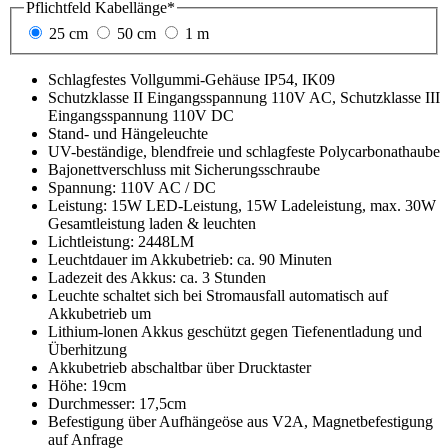
Pflichtfeld
Kabellänge
*
25 cm
50 cm
1 m
Schlagfestes Vollgummi-
Gehäuse IP54, IK09
Schutzklasse II Eingangsspannung 110V AC, Schutzklasse III
Eingangsspannung 110V DC
Stand- und Hängeleuchte
UV-
beständige, blendfreie und schlagfeste Polycarbonathaube
Bajonettverschluss mit Sicherungsschraube
Spannung: 110V AC / DC
Leistung: 15W LED-Leistung, 15W Ladeleistung, max. 30W
Gesamtleistung laden & leuchten
Lichtleistung: 2448LM
Leuchtdauer im Akkubetrieb: ca. 90 Minuten
Ladezeit des Akkus: ca. 3 Stunden
Leuchte schaltet sich bei Stromausfall automatisch auf
Akkubetrieb um
Lithium-lonen Akkus geschützt gegen Tiefenentladung und
Überhitzung
Akkubetrieb abschaltbar über Drucktaster
Höhe: 19cm
Durchmesser: 17,5cm
Befestigung über Aufhängeöse aus V2A
,
Magnetbefestigung
auf Anfrage