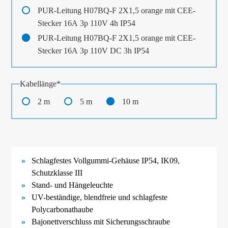
PUR-Leitung H07BQ-F 2X1,5 orange mit CEE-
Stecker 16A 3p 110V 4h IP54
PUR-Leitung H07BQ-F 2X1,5 orange mit CEE-
Stecker 16A 3p 110V DC 3h IP54
Pflichtfeld
Kabellänge
*
2 m
5 m
10 m
Schlagfestes Vollgummi-
Gehäuse IP54, IK09
,
Schutzklasse III
Stand- und Hängeleuchte
UV-
beständige, blendfreie und schlagfeste
Polycarbonathaube
Bajonettverschluss mit Sicherungsschraube