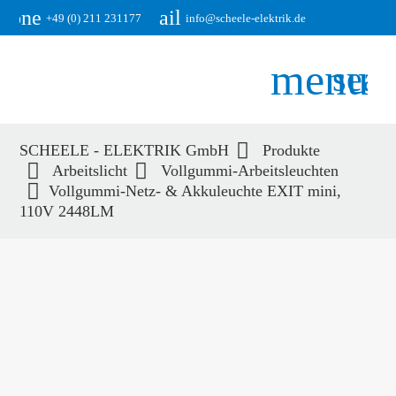
phone
email
+49 (0) 211 231177
info@scheele-elektrik.de
menu
sear
SCHEELE - ELEKTRIK GmbH
Produkte
Suchbegriffe
Arbeitslicht
Vollgummi-Arbeitsleuchten
SUCHEN
Vollgummi-Netz- & Akkuleuchte EXIT mini,
110V 2448LM