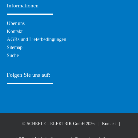
Informationen
Navigation
Über uns
überspringen
Kontakt
AGBs und Lieferbedingungen
Sitemap
Suche
Folgen Sie uns auf:
© SCHEELE - ELEKTRIK GmbH 2026
Kontakt