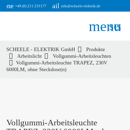
phone
email
+49 (0) 211 231177
info@scheele-elektrik.de
menu
sear
SCHEELE - ELEKTRIK GmbH
Produkte
Suchbegriffe
Arbeitslicht
Vollgummi-Arbeitsleuchten
SUCHEN
Vollgummi-Arbeitsleuchte TRAPEZ, 230V
6000LM, ohne Steckdose(n)
Vollgummi-Arbeitsleuchte