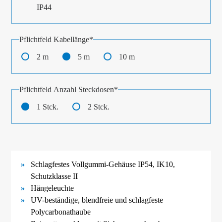
IP44
Pflichtfeld
Kabellänge
*
2 m
5 m
10 m
Pflichtfeld
Anzahl Steckdosen
*
1 Stck.
2 Stck.
Schlagfestes Vollgummi-
Gehäuse IP54, IK10,
Schutzklasse II
Hängeleuchte
UV-
beständige, blendfreie und schlagfeste
Polycarbonathaube