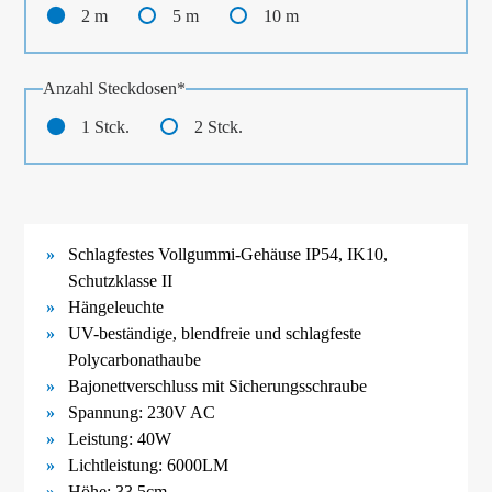
2 m
5 m
10 m
Pflichtfeld
Anzahl Steckdosen
*
1 Stck.
2 Stck.
Schlagfestes Vollgummi-
Gehäuse IP54, IK10,
Schutzklasse II
Hängeleuchte
UV-
beständige, blendfreie und schlagfeste
Polycarbonathaube
Bajonettverschluss mit Sicherungsschraube
Spannung: 230V AC
Leistung: 40W
Lichtleistung: 6000LM
Höhe: 33,5cm