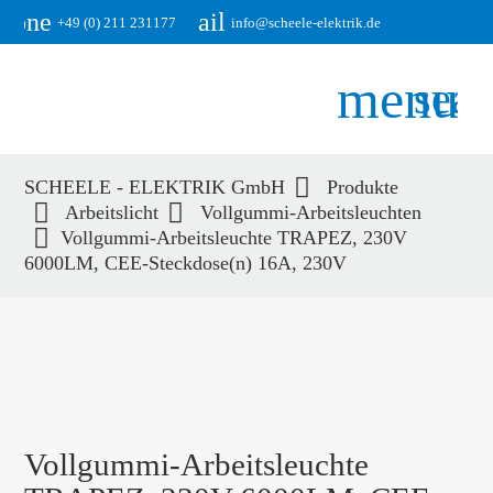
phone
email
+49 (0) 211 231177
info@scheele-elektrik.de
menu
sear
SCHEELE - ELEKTRIK GmbH
Produkte
Suchbegriffe
Arbeitslicht
Vollgummi-Arbeitsleuchten
SUCHEN
Vollgummi-Arbeitsleuchte TRAPEZ, 230V
6000LM, CEE-Steckdose(n) 16A, 230V
Vollgummi-Arbeitsleuchte