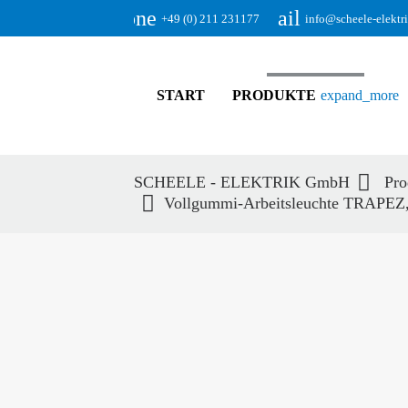
phone
email
+49 (0) 211 231177
info@scheele-elektr
START
PRODUKTE
expand_more
SCHEELE - ELEKTRIK GmbH
Pro
Vollgummi-Arbeitsleuchte TRAPEZ
Suc