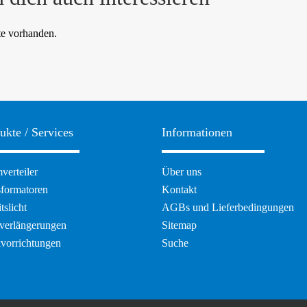
te vorhanden.
ukte / Services
Informationen
ation
Navigation
verteiler
Über uns
pringen
überspringen
sformatoren
Kontakt
tslicht
AGBs und Lieferbedingungen
verlängerungen
Sitemap
kvorrichtungen
Suche