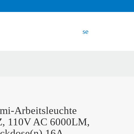
search
EN
mi-Arbeitsleuchte
, 110V AC 6000LM,
ckdose(n) 16A,