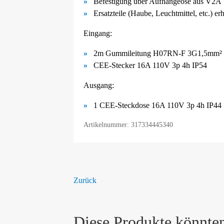
Befestigung über Aufhängeöse aus V2A
Ersatzteile (Haube, Leuchtmittel, etc.) er
Eingang:
2m Gummileitung H07RN-F 3G1,5mm² 
CEE-Stecker 16A 110V 3p 4h IP54
Ausgang:
1 CEE-Steckdose 16A 110V 3p 4h IP44
Artikelnummer: 317334445340
Zurück
Diese Produkte könnten