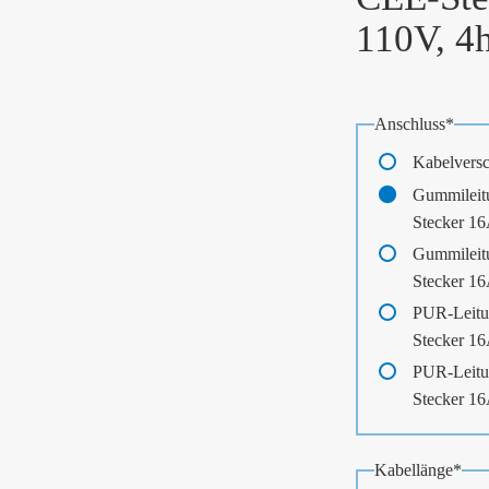
110V, 4
Pflichtfeld
Anschluss
*
Kabelvers
Gummileit
Stecker 1
Gummileit
Stecker 1
PUR-Leitu
Stecker 1
PUR-Leitu
Stecker 1
Pflichtfeld
Kabellänge
*