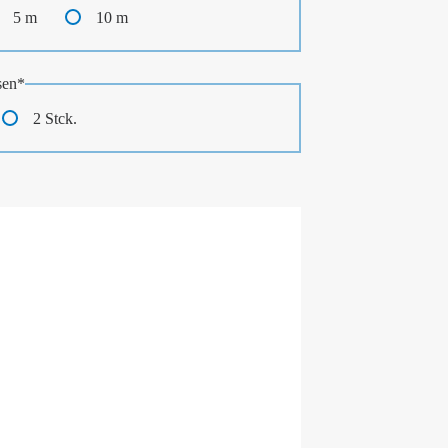
5 m
10 m
sen
*
2 Stck.