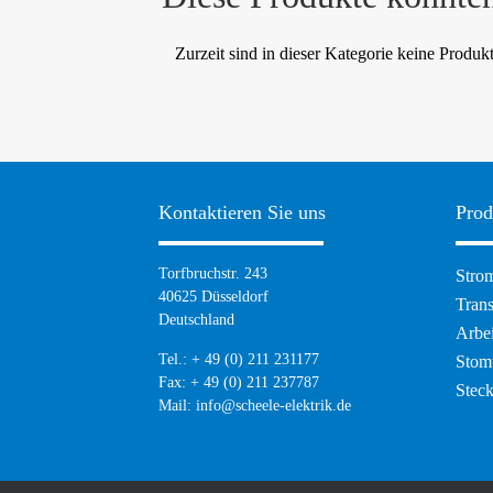
Zurzeit sind in dieser Kategorie keine Produk
Kontaktieren Sie uns
Prod
Navig
Torfbruchstr. 243
Strom
übers
40625 Düsseldorf
Tran
Deutschland
Arbei
Tel.: + 49 (0) 211 231177
Stom
Fax: + 49 (0) 211 237787
Stec
Mail:
info@scheele-elektrik.de