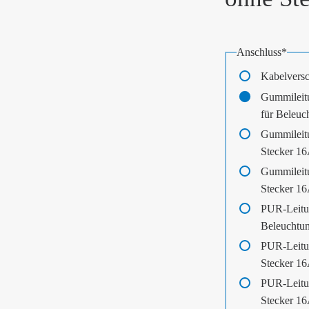
Pflichtfeld
Anschluss
*
Kabelvers
Gummileit
für Beleuc
Gummileit
Stecker 1
Gummileit
Stecker 1
PUR-Leitu
Beleuchtu
PUR-Leitu
Stecker 1
PUR-Leitu
Stecker 1