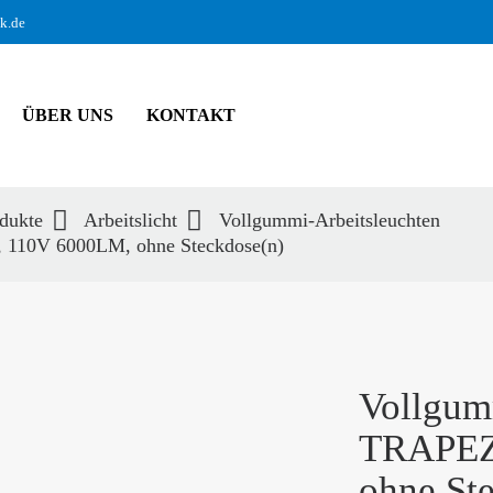
ik.de
ÜBER UNS
KONTAKT
dukte
Arbeitslicht
Vollgummi-Arbeitsleuchten
 110V 6000LM, ohne Steckdose(n)
hbegriffe
SUCH
Vollgum
TRAPEZ
ohne St