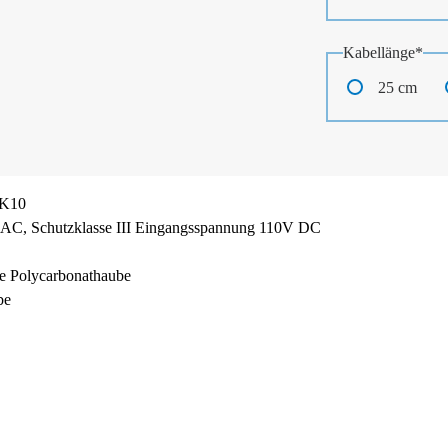
Pflichtfeld
Kabellänge
*
25 cm
IK10
 AC, Schutzklasse III Eingangsspannung 110V DC
ste Polycarbonathaube
be