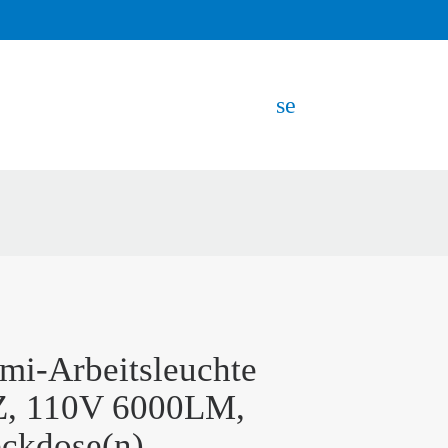
search
EN
mi-Arbeitsleuchte
, 110V 6000LM,
eckdose(n)