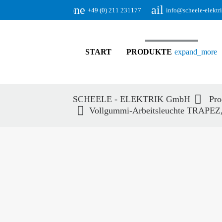
phone
email
+49 (0) 211 231177
info@scheele-elektr
START
PRODUKTE
expand_more
SCHEELE - ELEKTRIK GmbH
Pro
Vollgummi-Arbeitsleuchte TRAPEZ,
Suc