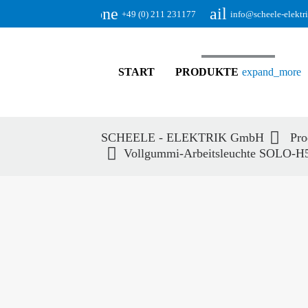
phone
email
+49 (0) 211 231177
info@scheele-elektr
START
PRODUKTE
expand_more
SCHEELE - ELEKTRIK GmbH
Pro
Vollgummi-Arbeitsleuchte SOLO-H50
Suc