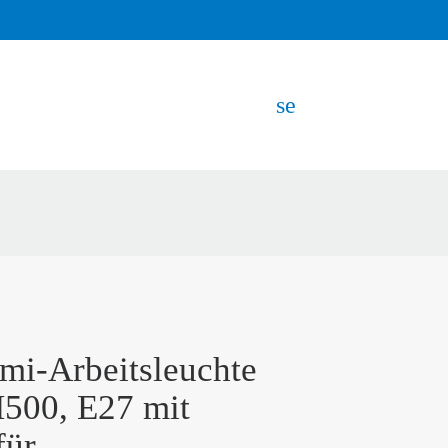
search
EN
mi-Arbeitsleuchte
00, E27 mit
für