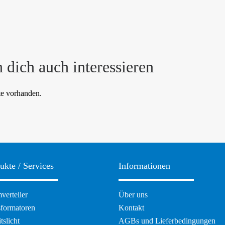
 dich auch interessieren
te vorhanden.
ukte / Services
Informationen
ation
Navigation
verteiler
Über uns
pringen
überspringen
sformatoren
Kontakt
tslicht
AGBs und Lieferbedingungen