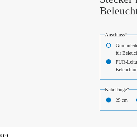
Beleuch
Pflichtfeld
Anschluss
*
Gummileit
für Beleuc
PUR-Leitu
Beleuchtu
Pflichtfeld
Kabellänge
*
25 cm
IK09