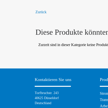
Zurück
Diese Produkte könnten
Zurzeit sind in dieser Kategorie keine Produk
Kontaktieren Sie uns
Prod
Navig
Torfbruchstr. 243
Strom
übers
40625 Düsseldorf
Tran
Deutschland
Arbei