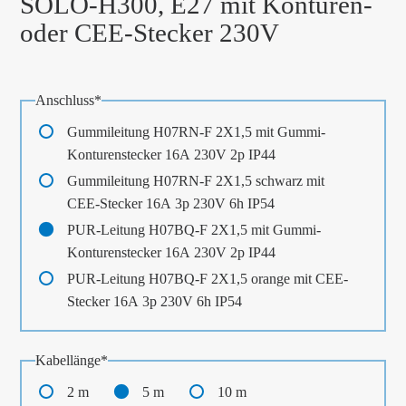
SOLO-H300, E27 mit Konturen-
oder CEE-Stecker 230V
Pflichtfeld
Anschluss
*
Gummileitung H07RN-F 2X1,5 mit Gummi-
Konturenstecker 16A 230V 2p IP44
Gummileitung H07RN-F 2X1,5 schwarz mit
CEE-Stecker 16A 3p 230V 6h IP54
PUR-Leitung H07BQ-F 2X1,5 mit Gummi-
Konturenstecker 16A 230V 2p IP44
PUR-Leitung H07BQ-F 2X1,5 orange mit CEE-
Stecker 16A 3p 230V 6h IP54
Pflichtfeld
Kabellänge
*
2 m
5 m
10 m