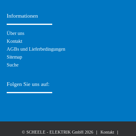
Informationen
Navigation
Über uns
überspringen
Kontakt
AGBs und Lieferbedingungen
Sitemap
Suche
Folgen Sie uns auf:
© SCHEELE - ELEKTRIK GmbH 2026
Kontakt