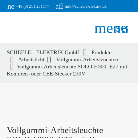
phone
email
+49 (0) 211 231177
info@scheele-elektrik.de
menu
sear
SCHEELE - ELEKTRIK GmbH
Produkte
Suchbegriffe
Arbeitslicht
Vollgummi-Arbeitsleuchten
SUCHEN
Vollgummi-Arbeitsleuchte SOLO-H300, E27 mit
Konturen- oder CEE-Stecker 230V
Vollgummi-Arbeitsleuchte