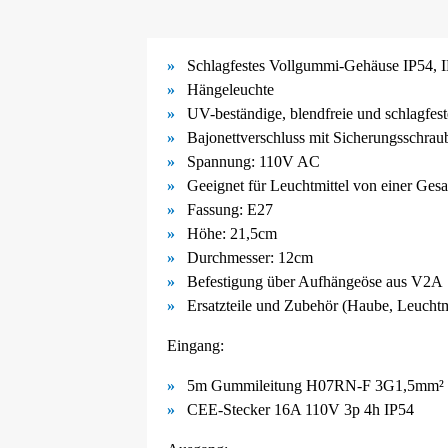
Schlagfestes Vollgummi-
Gehäuse IP54, 
Hängeleuchte
UV-
beständige, blendfreie und schlagfe
Bajonettverschluss mit Sicherungsschrau
Spannung: 110V AC
Geeignet für Leuchtmittel von einer Ge
Fassung: E27
Höhe: 21,5cm
Durchmesser: 12cm
Befestigung über Aufhängeöse aus V2A
Ersatzteile und Zubehör (Haube, Leuchtmit
Eingang:
5m Gummileitung H07RN-F 3G1,5mm² 
CEE-Stecker 16A 110V 3p 4h IP54