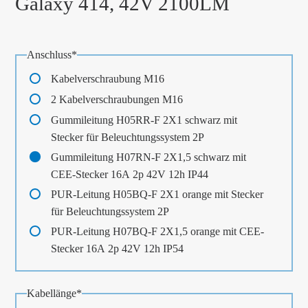
Galaxy 414, 42V 2100LM
Pflichtfeld
Anschluss
*
Kabelverschraubung M16
2 Kabelverschraubungen M16
Gummileitung H05RR-F 2X1 schwarz mit
Stecker für Beleuchtungssystem 2P
Gummileitung H07RN-F 2X1,5 schwarz mit
CEE-Stecker 16A 2p 42V 12h IP44
PUR-Leitung H05BQ-F 2X1 orange mit Stecker
für Beleuchtungssystem 2P
PUR-Leitung H07BQ-F 2X1,5 orange mit CEE-
Stecker 16A 2p 42V 12h IP54
Pflichtfeld
Kabellänge
*