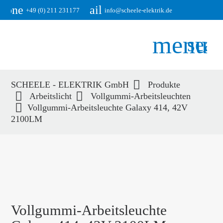
phone
email
+49 (0) 211 231177
info@scheele-elektrik.de
menu
sear
SCHEELE - ELEKTRIK GmbH
Produkte
Suchbegriffe
Arbeitslicht
Vollgummi-Arbeitsleuchten
SUCHEN
Vollgummi-Arbeitsleuchte Galaxy 414, 42V
2100LM
Vollgummi-Arbeitsleuchte