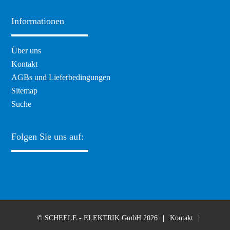
Informationen
Navigation
Über uns
überspringen
Kontakt
AGBs und Lieferbedingungen
Sitemap
Suche
Folgen Sie uns auf:
© SCHEELE - ELEKTRIK GmbH 2026
Kontakt