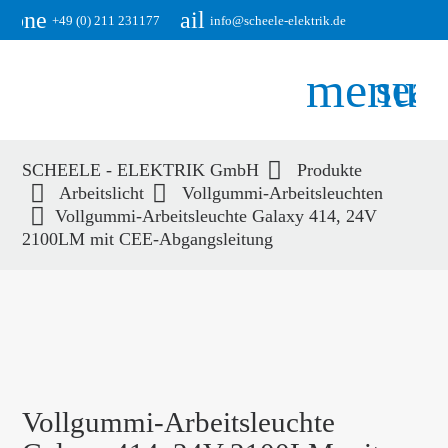
phone
email
+49 (0) 211 231177
info@scheele-elektrik.de
menu
sear
SCHEELE - ELEKTRIK GmbH
Produkte
Suchbegriffe
Arbeitslicht
Vollgummi-Arbeitsleuchten
SUCHEN
Vollgummi-Arbeitsleuchte Galaxy 414, 24V
2100LM mit CEE-Abgangsleitung
Vollgummi-Arbeitsleuchte