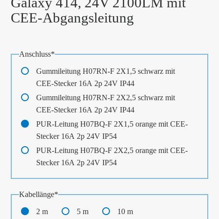
Galaxy 414, 24V 2100LM mit
CEE-Abgangsleitung
Pflichtfeld
Anschluss
*
Gummileitung H07RN-F 2X1,5 schwarz mit
CEE-Stecker 16A 2p 24V IP44
Gummileitung H07RN-F 2X2,5 schwarz mit
CEE-Stecker 16A 2p 24V IP44
PUR-Leitung H07BQ-F 2X1,5 orange mit CEE-
Stecker 16A 2p 24V IP54
PUR-Leitung H07BQ-F 2X2,5 orange mit CEE-
Stecker 16A 2p 24V IP54
Pflichtfeld
Kabellänge
*
2 m
5 m
10 m