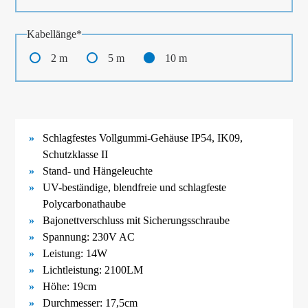
Pflichtfeld
Kabellänge
*
2 m
5 m
10 m
Schlagfestes Vollgummi-
Gehäuse IP54, IK09,
Schutzklasse II
Stand- und Hängeleuchte
UV-
beständige, blendfreie und schlagfeste
Polycarbonathaube
Bajonettverschluss mit Sicherungsschraube
Spannung: 230V AC
Leistung: 14W
Lichtleistung: 2100LM
Höhe: 19cm
Durchmesser: 17,5cm