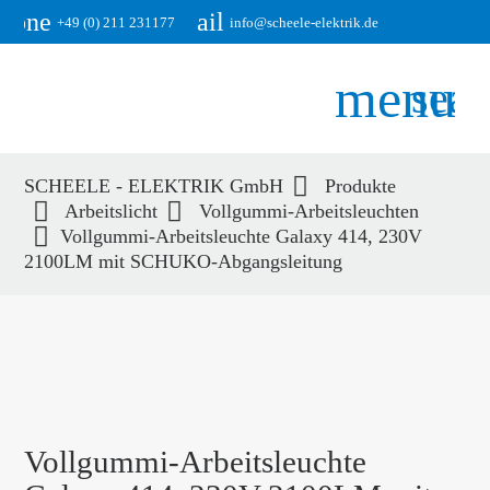
phone
email
+49 (0) 211 231177
info@scheele-elektrik.de
menu
sear
SCHEELE - ELEKTRIK GmbH
Produkte
Suchbegriffe
Arbeitslicht
Vollgummi-Arbeitsleuchten
SUCHEN
Vollgummi-Arbeitsleuchte Galaxy 414, 230V
2100LM mit SCHUKO-Abgangsleitung
Vollgummi-Arbeitsleuchte