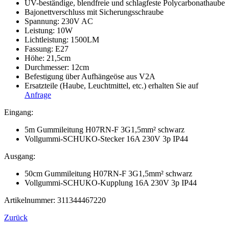
UV-
beständige, blendfreie und schlagfeste Polycarbonathaube
Bajonettverschluss mit Sicherungsschraube
Spannung: 230V AC
Leistung: 10W
Lichtleistung: 1500LM
Fassung: E27
Höhe: 21,5cm
Durchmesser: 12cm
Befestigung über Aufhängeöse aus V2A
Ersatzteile (Haube, Leuchtmittel, etc.) erhalten Sie auf
Anfrage
Eingang:
5m Gummileitung H07RN-F 3G1,5mm² schwarz
Vollgummi-SCHUKO-Stecker 16A 230V 3p IP44
Ausgang:
50cm Gummileitung H07RN-F 3G1,5mm² schwarz
Vollgummi-SCHUKO-Kupplung 16A 230V 3p IP44
Artikelnummer: 311344467220
Zurück