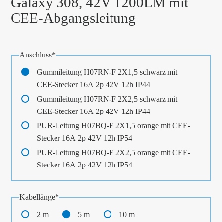
Galaxy 308, 42V 1200LM mit
CEE-Abgangsleitung
Pflichtfeld
Anschluss
*
Gummileitung H07RN-F 2X1,5 schwarz mit
CEE-Stecker 16A 2p 42V 12h IP44
Gummileitung H07RN-F 2X2,5 schwarz mit
CEE-Stecker 16A 2p 42V 12h IP44
PUR-Leitung H07BQ-F 2X1,5 orange mit CEE-
Stecker 16A 2p 42V 12h IP54
PUR-Leitung H07BQ-F 2X2,5 orange mit CEE-
Stecker 16A 2p 42V 12h IP54
Pflichtfeld
Kabellänge
*
2 m
5 m
10 m