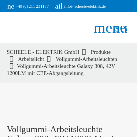
phone
email
+49 (0) 211 231177
info@scheele-elektrik.de
menu
sear
SCHEELE - ELEKTRIK GmbH
Produkte
Suchbegriffe
Arbeitslicht
Vollgummi-Arbeitsleuchten
SUCHEN
Vollgummi-Arbeitsleuchte Galaxy 308, 42V
1200LM mit CEE-Abgangsleitung
Vollgummi-Arbeitsleuchte