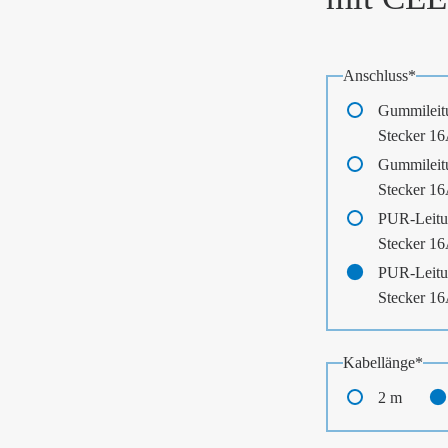
Pflichtfeld
Anschluss
*
Gummileit
Stecker 1
Gummileit
Stecker 1
PUR-Leitu
Stecker 1
PUR-Leitu
Stecker 1
Pflichtfeld
Kabellänge
*
2 m