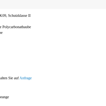
K09, Schutzklasse II
ste Polycarbonathaube
be
halten Sie auf
Anfrage
range