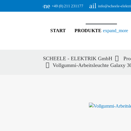
phone
email
+49 (0) 211 231177
info@scheele-elektr
START
PRODUKTE
expand_more
SCHEELE - ELEKTRIK GmbH
Pro
Vollgummi-Arbeitsleuchte Galaxy 
Suc