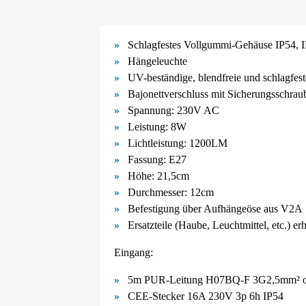
Schlagfestes Vollgummi-
Gehäuse IP54, I
Hängeleuchte
UV-
beständige, blendfreie und schlagfe
Bajonettverschluss mit Sicherungsschrau
Spannung: 230V AC
Leistung: 8W
Lichtleistung: 1200LM
Fassung: E27
Höhe: 21,5cm
Durchmesser: 12cm
Befestigung über Aufhängeöse aus V2A
Ersatzteile (Haube, Leuchtmittel, etc.) er
Eingang:
5m PUR-Leitung H07BQ-F 3G2,5mm² o
CEE-Stecker 16A 230V 3p 6h IP54