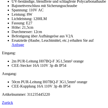
UV-
beständige, blendfreie und schlagfeste Polycarbonathaube
Bajonettverschluss mit Sicherungsschraube
Spannung: 110V AC
Leistung: 8W
Lichtleistung: 1200LM
Fassung: E27
Höhe: 21,5cm
Durchmesser: 12cm
Befestigung über Aufhängeöse aus V2A
Ersatzteile (Haube, Leuchtmittel, etc.) erhalten Sie auf
Anfrage
Eingang:
2m PUR-Leitung H07BQ-F 3G1,5mm² orange
CEE-Stecker 16A 110V 3p 4h IP54
Ausgang:
50cm PUR-Leitung H07BQ-F 3G1,5mm² orange
CEE-Kupplung 16A 110V 3p 4h IP54
Artikelnummer: 311235445220
Zurück