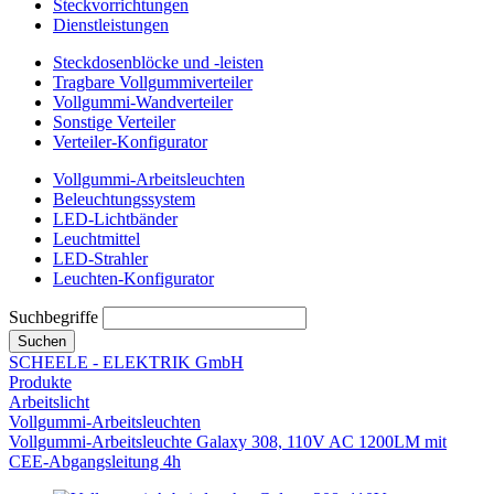
Steckvorrichtungen
Dienstleistungen
Steckdosenblöcke und -leisten
Tragbare Vollgummiverteiler
Vollgummi-Wandverteiler
Sonstige Verteiler
Verteiler-Konfigurator
Vollgummi-Arbeitsleuchten
Beleuchtungssystem
LED-Lichtbänder
Leuchtmittel
LED-Strahler
Leuchten-Konfigurator
Suchbegriffe
Suchen
SCHEELE - ELEKTRIK GmbH
Produkte
Arbeitslicht
Vollgummi-Arbeitsleuchten
Vollgummi-Arbeitsleuchte Galaxy 308, 110V AC 1200LM mit
CEE-Abgangsleitung 4h