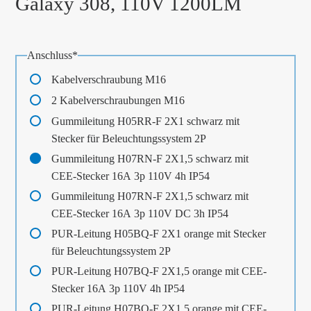
Galaxy 308, 110V 1200LM
Pflichtfeld
Anschluss
*
Kabelverschraubung M16
2 Kabelverschraubungen M16
Gummileitung H05RR-F 2X1 schwarz mit
Stecker für Beleuchtungssystem 2P
Gummileitung H07RN-F 2X1,5 schwarz mit
CEE-Stecker 16A 3p 110V 4h IP54
Gummileitung H07RN-F 2X1,5 schwarz mit
CEE-Stecker 16A 3p 110V DC 3h IP54
PUR-Leitung H05BQ-F 2X1 orange mit Stecker
für Beleuchtungssystem 2P
PUR-Leitung H07BQ-F 2X1,5 orange mit CEE-
Stecker 16A 3p 110V 4h IP54
PUR-Leitung H07BQ-F 2X1,5 orange mit CEE-