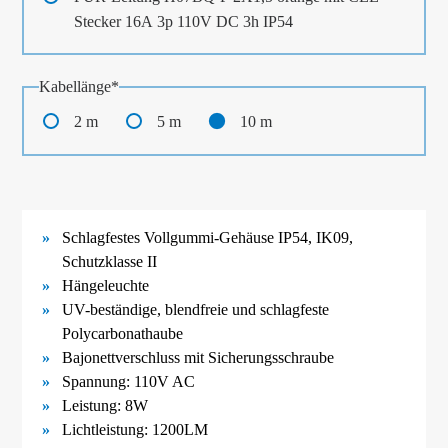
Stecker 16A 3p 110V DC 3h IP54
Pflichtfeld
Kabellänge
*
2 m
5 m
10 m
Schlagfestes Vollgummi-
Gehäuse IP54, IK09,
Schutzklasse II
Hängeleuchte
UV-
beständige, blendfreie und schlagfeste
Polycarbonathaube
Bajonettverschluss mit Sicherungsschraube
Spannung: 110V AC
Leistung: 8W
Lichtleistung: 1200LM