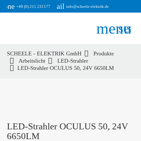
phone
email
+49 (0) 211 231177
info@scheele-elektrik.de
menu
sear
SCHEELE - ELEKTRIK GmbH
Produkte
Suchbegriffe
Arbeitslicht
LED-Strahler
SUCHEN
LED-Strahler OCULUS 50, 24V 6650LM
LED-Strahler OCULUS 50, 24V
6650LM