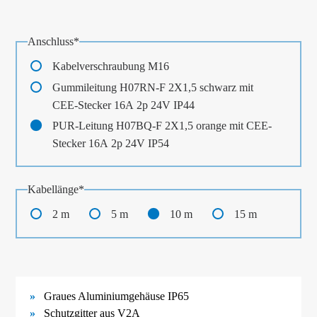
Pflichtfeld
Anschluss
*
Kabelverschraubung M16
Gummileitung H07RN-F 2X1,5 schwarz mit
CEE-Stecker 16A 2p 24V IP44
PUR-Leitung H07BQ-F 2X1,5 orange mit CEE-
Stecker 16A 2p 24V IP54
Pflichtfeld
Kabellänge
*
2 m
5 m
10 m
15 m
Graues Aluminiumgehäuse IP65
Schutzgitter aus V2A