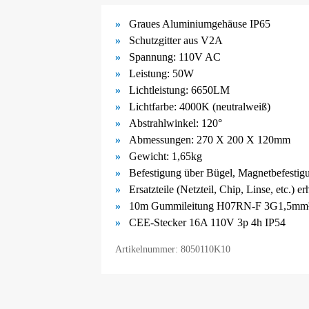
Graues Aluminiumgehäuse IP65
Schutzgitter aus V2A
Spannung: 110V AC
Leistung: 50W
Lichtleistung: 6650LM
Lichtfarbe: 4000K (neutralweiß)
Abstrahlwinkel: 120°
Abmessungen:
270 X 200 X 120mm
Gewicht: 1
,65kg
Befestigung über Bügel,
Magnetbefestig
Ersatzteile (Netzteil, Chip, Linse, etc.) e
10m Gummileitung H07RN-F 3G1,5mm²
CEE-Stecker 16A 110V 3p 4h IP54
Artikelnummer: 8050110K10