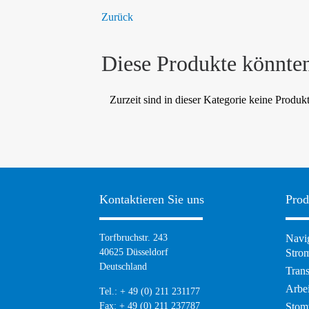
Zurück
Diese Produkte könnten
Zurzeit sind in dieser Kategorie keine Produk
Kontaktieren Sie uns
Prod
Torfbruchstr. 243
Navig
40625 Düsseldorf
Strom
Deutschland
Tran
Arbei
Tel.: + 49 (0) 211 231177
Fax: + 49 (0) 211 237787
Stom