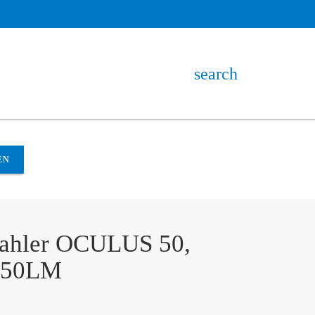
search
OCULUS 50, 110V 6650LM
EN
ahler OCULUS 50,
650LM