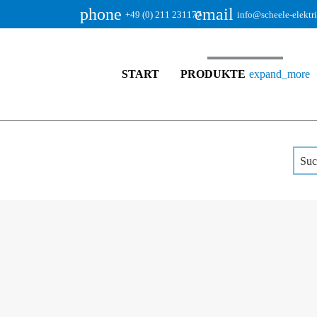
phone
email
+49 (0) 211 231177
info@scheele-elektr
START
PRODUKTE
expand_more
SCHEELE - ELEKTRIK GmbH
Pro
Suc