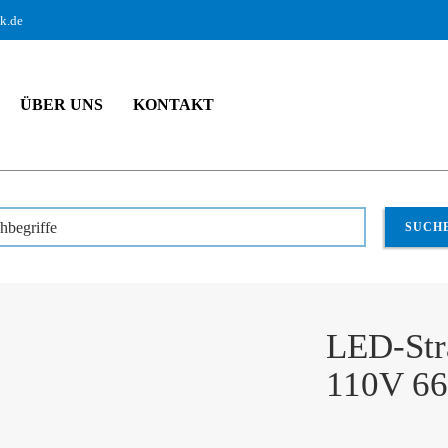
ik.de
ÜBER UNS
KONTAKT
dukte
Arbeitslicht
LED-Strahler
LED-Strahler 
hbegriffe
SUCH
LED-Str
110V 6