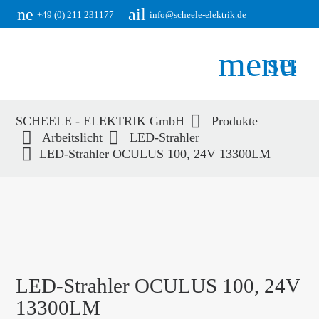
phone
email
+49 (0) 211 231177
info@scheele-elektrik.de
menu
sear
SCHEELE - ELEKTRIK GmbH
Produkte
Suchbegriffe
Arbeitslicht
LED-Strahler
SUCHEN
LED-Strahler OCULUS 100, 24V 13300LM
LED-Strahler OCULUS 100, 24V
13300LM