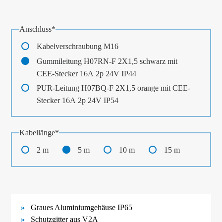
Pflichtfeld
Anschluss
*
Kabelverschraubung M16
Gummileitung H07RN-F 2X1,5 schwarz mit
CEE-Stecker 16A 2p 24V IP44
PUR-Leitung H07BQ-F 2X1,5 orange mit CEE-
Stecker 16A 2p 24V IP54
Pflichtfeld
Kabellänge
*
2 m
5 m
10 m
15 m
Graues Aluminiumgehäuse IP65
Schutzgitter aus V2A