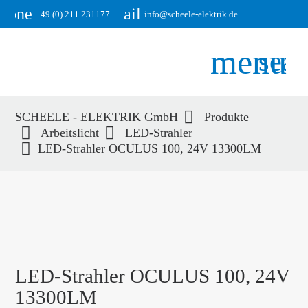
phone
email
+49 (0) 211 231177
info@scheele-elektrik.de
menu
sear
SCHEELE - ELEKTRIK GmbH
Produkte
Suchbegriffe
Arbeitslicht
LED-Strahler
SUCHEN
LED-Strahler OCULUS 100, 24V 13300LM
LED-Strahler OCULUS 100, 24V
13300LM