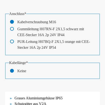
Pflichtfeld
Anschluss
*
Kabelverschraubung M16
Gummileitung H07RN-F 2X1,5 schwarz mit
CEE-Stecker 16A 2p 24V IP44
PUR-Leitung H07BQ-F 2X1,5 orange mit CEE-
Stecker 16A 2p 24V IP54
Pflichtfeld
Kabellänge
*
Keine
Graues Aluminiumgehäuse IP65
Schutzgitter aus V2A